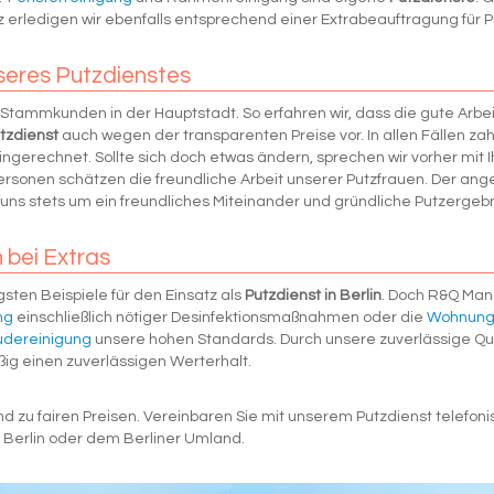
 erledigen wir ebenfalls entsprechend einer Extrabeauftragung für
seres Putzdienstes
Stammkunden in der Hauptstadt. So erfahren wir, dass die gute Arb
tzdienst
auch wegen der transparenten Preise vor. In allen Fällen zah
gerechnet. Sollte sich doch etwas ändern, sprechen wir vorher mit Ih
ersonen schätzen die freundliche Arbeit unserer Putzfrauen. Der a
ns stets um ein freundliches Miteinander und gründliche Putzergebn
 bei Extras
gsten Beispiele für den Einsatz als
Putzdienst in Berlin
. Doch R&Q Man
ng
einschließlich nötiger Desinfektionsmaßnahmen oder die
Wohnung
dereinigung
unsere hohen Standards. Durch unsere zuverlässige Qual
g einen zuverlässigen Werterhalt.
d zu fairen Preisen. Vereinbaren Sie mit unserem Putzdienst telefoni
Berlin oder dem Berliner Umland.