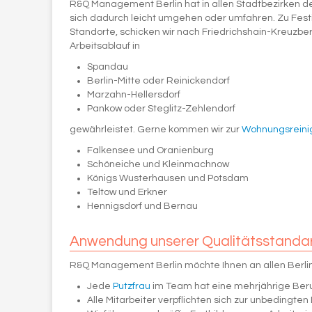
R&Q Management Berlin hat in allen Stadtbezirken de
sich dadurch leicht umgehen oder umfahren. Zu Festiv
Standorte, schicken wir nach Friedrichshain-Kreuzber
Arbeitsablauf in
Spandau
Berlin-Mitte oder Reinickendorf
Marzahn-Hellersdorf
Pankow oder Steglitz-Zehlendorf
gewährleistet. Gerne kommen wir zur
Wohnungsreini
Falkensee und Oranienburg
Schöneiche und Kleinmachnow
Königs Wusterhausen und Potsdam
Teltow und Erkner
Hennigsdorf und Bernau
Anwendung unserer Qualitätsstandar
R&Q Management Berlin möchte Ihnen an allen Berline
Jede
Putzfrau
im Team hat eine mehrjährige Beru
Alle Mitarbeiter verpflichten sich zur unbedingten 