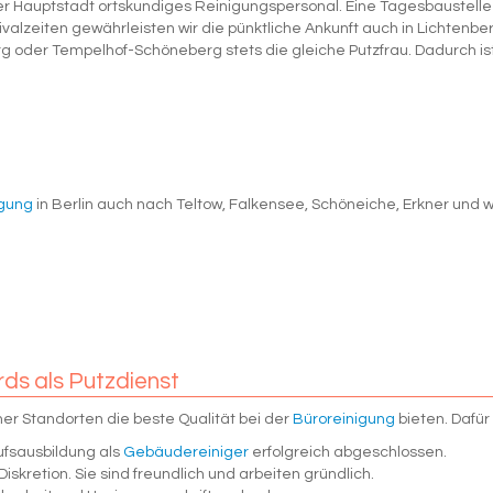
r Hauptstadt ortskundiges Reinigungspersonal. Eine Tagesbaustelle 
alzeiten gewährleisten wir die pünktliche Ankunft auch in Lichtenb
g oder Tempelhof-Schöneberg stets die gleiche Putzfrau. Dadurch ist 
gung
in Berlin auch nach Teltow, Falkensee, Schöneiche, Erkner und
ds als Putzdienst
r Standorten die beste Qualität bei der
Büroreinigung
bieten. Dafür
fsausbildung als
Gebäudereiniger
erfolgreich abgeschlossen.
Diskretion. Sie sind freundlich und arbeiten gründlich.