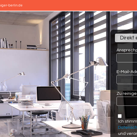
iger-berlin.de
Direkt 
Ansprechp
E-Mail-Ad
Zu reinige
Ich stim
Datensch
und verar