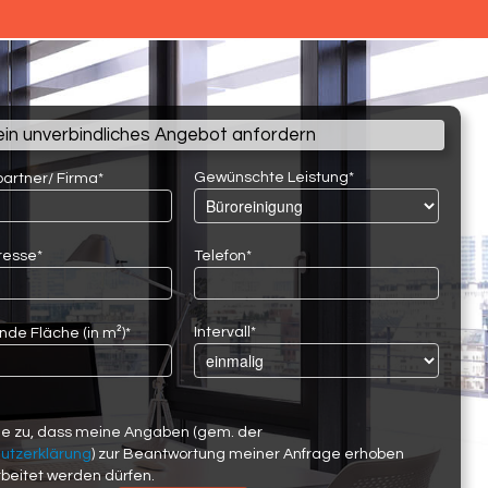
ein unverbindliches Angebot anfordern
Gewünschte Leistung*
artner/ Firma*
resse*
Telefon*
Intervall*
nde Fläche (in m²)*
me zu, dass meine Angaben (gem. der
utzerklärung
) zur Beantwortung meiner Anfrage erhoben
beitet werden dürfen.