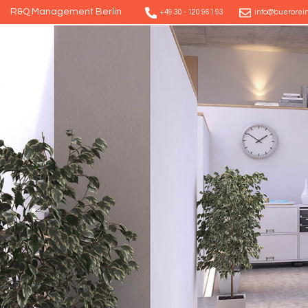
R&Q Management Berlin
+49 30 - 120 961 93
info@buerorein