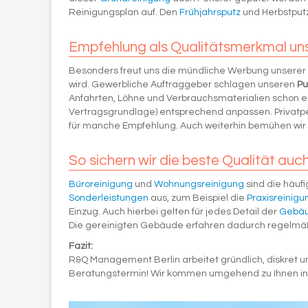
Reinigungsplan auf. Den
Frühjahrsputz
und Herbstputz
Empfehlung als Qualitätsmerkmal un
Besonders freut uns die mündliche Werbung unserer 
wird. Gewerbliche Auftraggeber schlagen unseren
Pu
Anfahrten, Löhne und Verbrauchsmaterialien schon ein
Vertragsgrundlage) entsprechend anpassen. Privatp
für manche Empfehlung. Auch weiterhin bemühen wir u
So sichern wir die beste Qualität auch
Büroreinigung
und
Wohnungsreinigung
sind die häufi
Sonderleistungen
aus, zum Beispiel die
Praxisreinigu
Einzug. Auch hierbei gelten für jedes Detail der
Gebäu
Die gereinigten Gebäude erfahren dadurch regelmäßi
Fazit:
R&Q Management Berlin arbeitet gründlich, diskret un
Beratungstermin! Wir kommen umgehend zu Ihnen in 