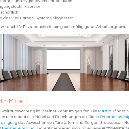
cherheit und Hygienevorschriften durch.
igungstechnik versiert.
chaftlich.
d des Vier-Farben-Systems eingesetzt.
wir auch für Privathaushalte ein gleichmäßig gutes Arbeitsergebnis.
lin-Mitte
r Zweiraumwohnung im Berliner Zentrum gerufen. Die
Putzfrau
findet 
n und staubt alle Möbel und Einrichtungen ab. Diese
Unterhaltsrein
einigung
das Abwischen von Türblättern und Zargen, Steckdosen, Hei
?
Fensterreinigung
und Rahmenreinigung sind eigene
Putzdienste
. 