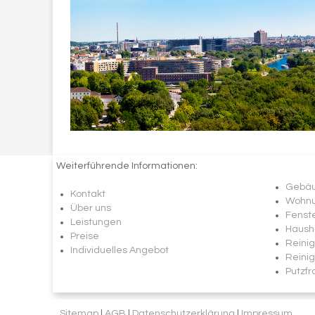
Weiterführende Informationen:
Gebäu
Kontakt
Wohnu
Über uns
Fenst
Leistungen
Haush
Preise
Reinig
Individuelles Angebot
Reini
Putzfr
Sitemap
|
AGB
|
Datenschutzerklärung
|
Impressum