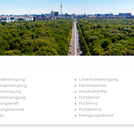
dereinigung
Unterhaltsreinigung
ngsreinigung
Fensterputzer
erreinigung
Haushaltshilfe
altsreinigung
Putzdienst
ungskraft
Putzfirma
gungsservice
Putzservice
au
Reinigungsdienst