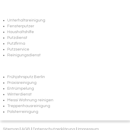
Unterhaltsreinigung
Fensterputzer
Haushaltshilfe
Putzdienst
Putzfirma
Putzservice
Reinigungsdienst
Frühjahrsputz Berlin
Praxisreinigung
Entrümpelung
Winterdienst
Messi Wohnung reinigen
Treppenhausreinigung
Polsterreinigung
Sitemap
|
AGB
|
Datenschutzerklärung
|
Impressum