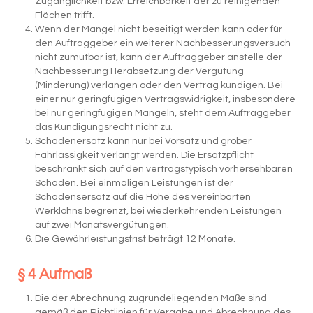
Zugänglichkeit bzw. Erreichbarkeit der zu reinigenden
Flächen trifft.
Wenn der Mangel nicht beseitigt werden kann oder für
den Auftraggeber ein weiterer Nachbesserungsversuch
nicht zumutbar ist, kann der Auftraggeber anstelle der
Nachbesserung Herabsetzung der Vergütung
(Minderung) verlangen oder den Vertrag kündigen. Bei
einer nur geringfügigen Vertragswidrigkeit, insbesondere
bei nur geringfügigen Mängeln, steht dem Auftraggeber
das Kündigungsrecht nicht zu.
Schadenersatz kann nur bei Vorsatz und grober
Fahrlässigkeit verlangt werden. Die Ersatzpflicht
beschränkt sich auf den vertragstypisch vorhersehbaren
Schaden. Bei einmaligen Leistungen ist der
Schadensersatz auf die Höhe des vereinbarten
Werklohns begrenzt, bei wiederkehrenden Leistungen
auf zwei Monatsvergütungen.
Die Gewährleistungsfrist beträgt 12 Monate.
§ 4 Aufmaß
Die der Abrechnung zugrundeliegenden Maße sind
gemäß den Richtlinien für Vergabe und Abrechnung des